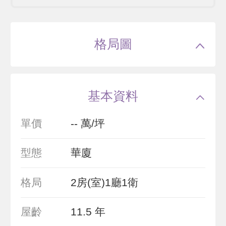
格局圖
基本資料
單價
-- 萬/坪
型態
華廈
格局
2房(室)1廳1衛
屋齡
11.5 年