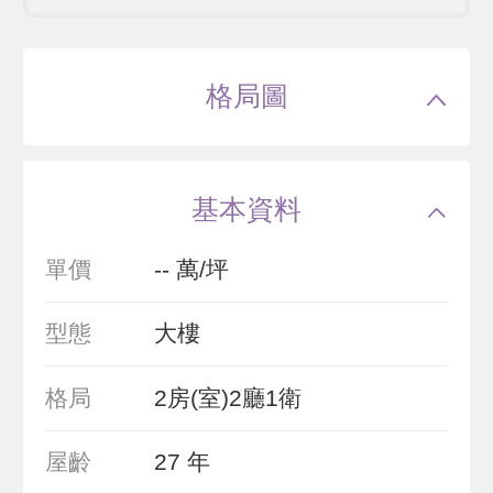
格局圖
基本資料
單價
-- 萬/坪
型態
大樓
格局
2房(室)2廳1衛
屋齡
27 年