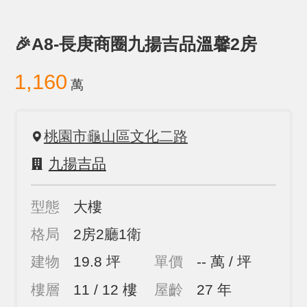
🎉A8-長庚商圈九揚吉品溫馨2房
1,160
萬
桃園市龜山區文化二路
九揚吉品
型態
大樓
格局
2房2廳1衛
建物
19.8 坪
單價
-- 萬 / 坪
樓層
11 / 12 樓
屋齡
27 年