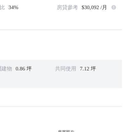
比
34%
房貸參考
$30,092 /月
屬建物
0.86 坪
共同使用
7.12 坪