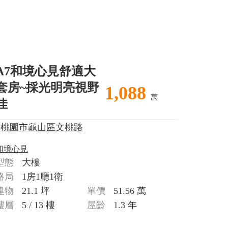
A7和境心見舒適大
套房~採光明亮視野
1,088
萬
佳
>桃園市龜山區文桃路
和境心見
型態
大樓
格局
1房1廳1衛
建物
21.1 坪
單價
51.56 萬
樓層
5 / 13 樓
屋齡
1.3 年