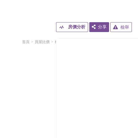
房價分析
分享
檢舉
首頁
買屋比價
桃園市
龜山區
文桃路
和境心見
A7和境