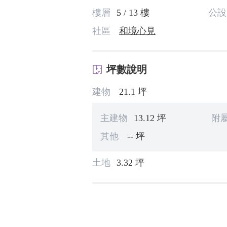
樓層
5 / 13 樓
公設
社區
和境心見
坪數說明
建物
21.1 坪
主建物
13.12 坪
附
其他
-- 坪
土地
3.32 坪