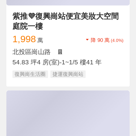
紫推💜復興崗站便宜美妝大空間
庭院一樓
1,998
萬
降 90 萬
(4.0%)
北投區崗山路
54.83 坪
4 房(室)
-1~1/5 樓
41 年
復興崗生活圈
捷運復興崗站