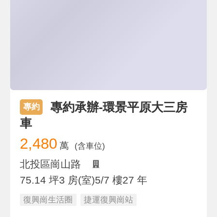
專約承辦-環景平原大三房
專約
車
2,480
萬
(含車位)
北投區崗山路
75.14 坪
3 房(室)
5/7 樓
27 年
復興崗生活圈
捷運復興崗站