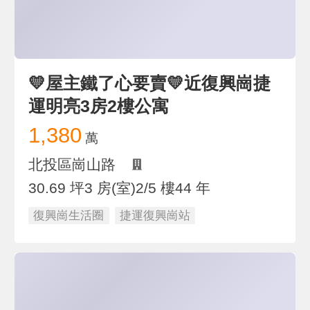
💛屋主鐵了心要賣💛近復興崗捷
運明亮3房2樓公寓
1,380
萬
北投區崗山路
30.69 坪
3 房(室)
2/5 樓
44 年
復興崗生活圈
捷運復興崗站