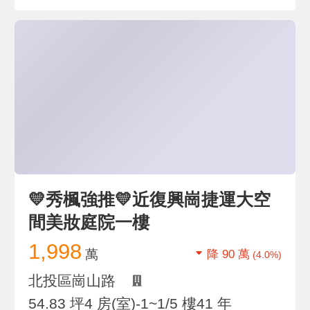
💛秀楓強推💛近復興崗捷運大空
間美妝庭院一樓
1,998
萬
降 90 萬
(4.0%)
北投區崗山路
54.83 坪
4 房(室)
-1~1/5 樓
41 年