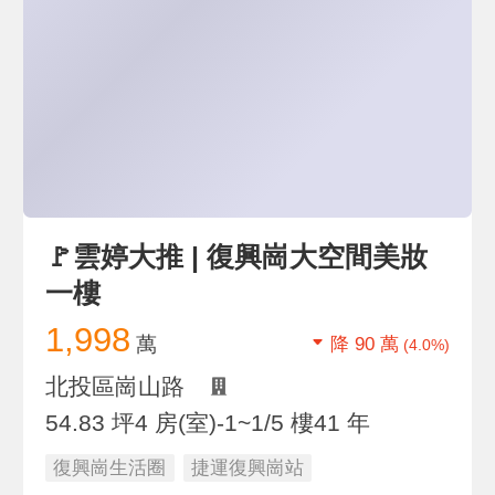
🚩雲婷大推 | 復興崗大空間美妝
一樓
1,998
萬
降 90 萬
(4.0%)
北投區崗山路
54.83 坪
4 房(室)
-1~1/5 樓
41 年
復興崗生活圈
捷運復興崗站