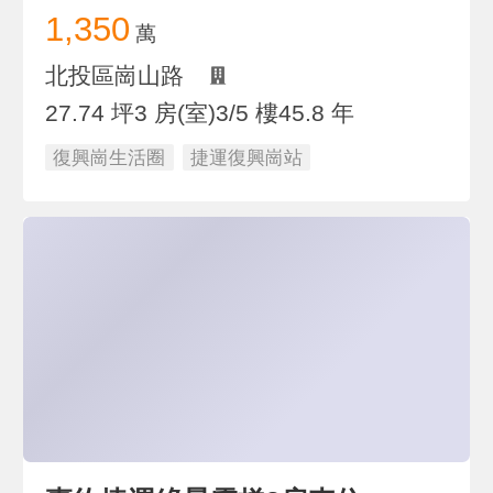
1,350
萬
北投區崗山路
27.74 坪
3 房(室)
3/5 樓
45.8 年
復興崗生活圈
捷運復興崗站