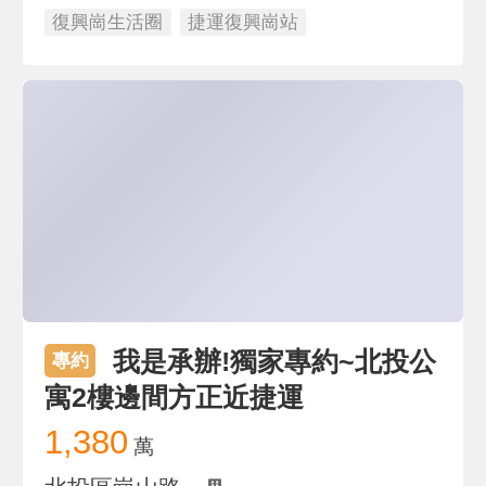
復興崗生活圈
捷運復興崗站
我是承辦!獨家專約~北投公
專約
寓2樓邊間方正近捷運
1,380
萬