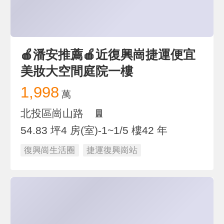
🍎潘安推薦🍎近復興崗捷運便宜
美妝大空間庭院一樓
1,998
萬
北投區崗山路
54.83 坪
4 房(室)
-1~1/5 樓
42 年
復興崗生活圈
捷運復興崗站