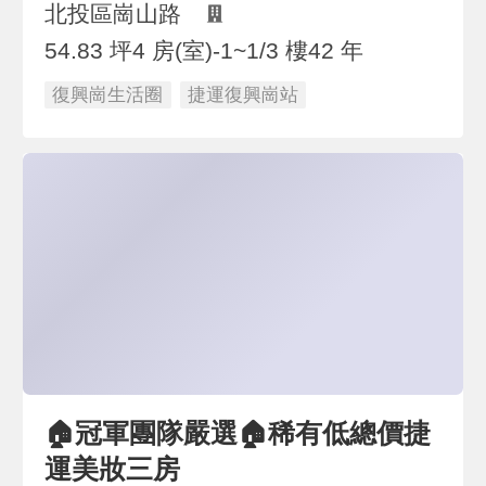
北投區崗山路
54.83 坪
4 房(室)
-1~1/3 樓
42 年
復興崗生活圈
捷運復興崗站
🏠冠軍團隊嚴選🏠稀有低總價捷
運美妝三房