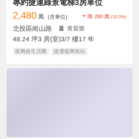
專約捷運綠景電梯3房車位
2,480
萬
降 280 萬
(含車位)
(10.0%)
北投區崗山路
青茵樂
48.24 坪
3 房(室)
3/7 樓
17 年
復興崗生活圈
捷運復興崗站