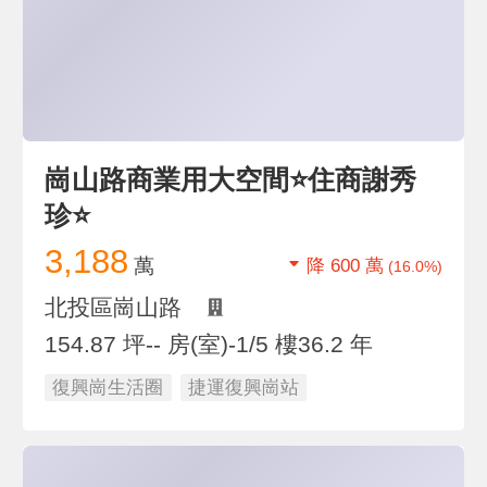
崗山路商業用大空間⭐️住商謝秀
珍⭐️
3,188
萬
降 600 萬
(16.0%)
北投區崗山路
154.87 坪
-- 房(室)
-1/5 樓
36.2 年
復興崗生活圈
捷運復興崗站