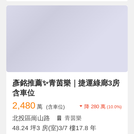
彥銘推薦✨青茵樂｜捷運綠廊3房
含車位
2,480
萬
降 280 萬
(含車位)
(10.0%)
北投區崗山路
青茵樂
48.24 坪
3 房(室)
3/7 樓
17.8 年