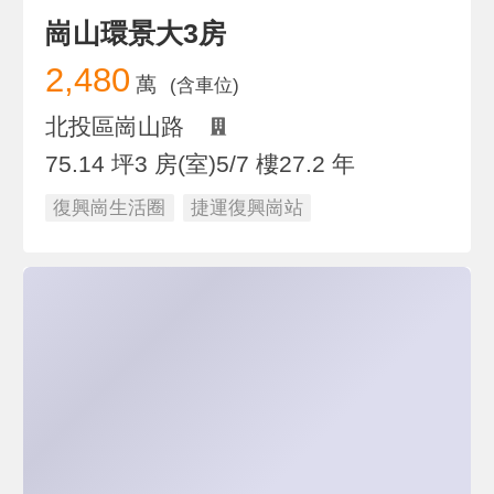
崗山環景大3房
2,480
萬
(含車位)
北投區崗山路
75.14 坪
3 房(室)
5/7 樓
27.2 年
復興崗生活圈
捷運復興崗站