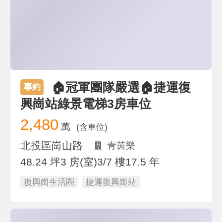
🏠冠軍團隊嚴選🏠捷運復
專約
興崗站綠景電梯3房車位
2,480
萬
(含車位)
北投區崗山路
青茵樂
48.24 坪
3 房(室)
3/7 樓
17.5 年
復興崗生活圈
捷運復興崗站