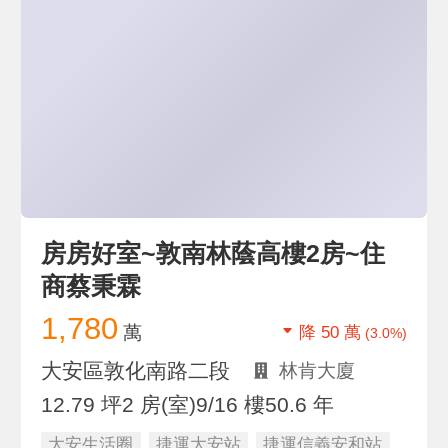
房房好室~敦南林蔭高樓2房~住
商蔡秉霖
1,780
萬
降 50 萬
(3.0%)
大安區敦化南路二段
林肯大廈
12.79 坪
2 房(室)
9/16 樓
50.6 年
大安生活圈
捷運大安站
捷運信義安和站