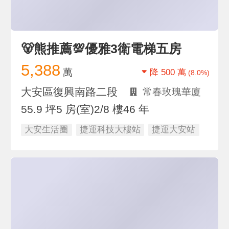
🐻熊推薦💯優雅3衛電梯五房
5,388
萬
降 500 萬
(8.0%)
大安區復興南路二段
常春玫瑰華廈
55.9 坪
5 房(室)
2/8 樓
46 年
大安生活圈
捷運科技大樓站
捷運大安站