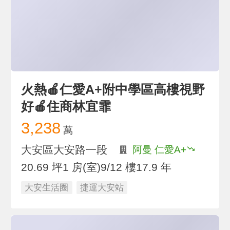
火熱🍎仁愛A+附中學區高樓視野
好🍎住商林宜霏
3,238
萬
大安區大安路一段
阿曼 仁愛A+
20.69 坪
1 房(室)
9/12 樓
17.9 年
大安生活圈
捷運大安站