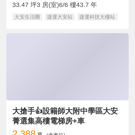
33.47 坪
3 房(室)
6/6 樓
43.7 年
大安生活圈
捷運大安站
捷運科技大樓站
大搶手👍設籍師大附中學區大安
菁選集高樓電梯房+車
2,388
萬