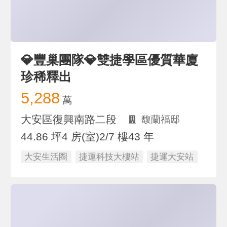
💎豐巢團隊💎雙捷學區優質華廈
珍稀釋出
5,288
萬
大安區復興南路二段
馥蘭福邸
44.86 坪
4 房(室)
2/7 樓
43 年
大安生活圈
捷運科技大樓站
捷運大安站