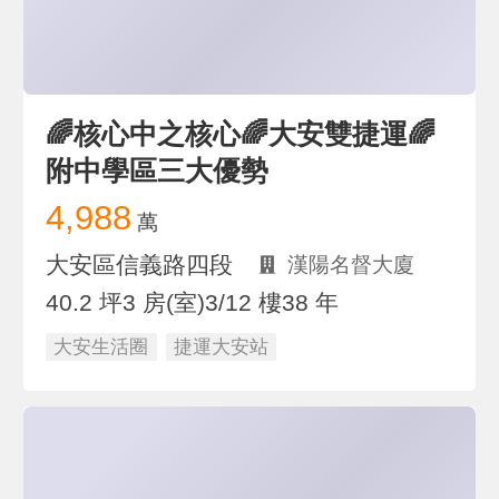
🌈核心中之核心🌈大安雙捷運🌈
附中學區三大優勢
4,988
萬
大安區信義路四段
漢陽名督大廈
40.2 坪
3 房(室)
3/12 樓
38 年
大安生活圈
捷運大安站