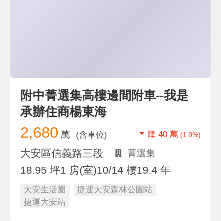
附中菁選集高樓邊間附車--我是
承辦住商楊東海
2,680
萬
降 40 萬
(含車位)
(1.0%)
大安區信義路三段
菁選集
18.95 坪
1 房(室)
10/14 樓
19.4 年
大安生活圈
捷運大安森林公園站
捷運大安站