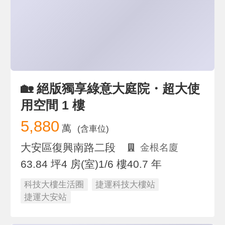
🏡 絕版獨享綠意大庭院・超大使
用空間 1 樓
5,880
萬
(含車位)
大安區復興南路二段
金根名廈
63.84 坪
4 房(室)
1/6 樓
40.7 年
科技大樓生活圈
捷運科技大樓站
捷運大安站