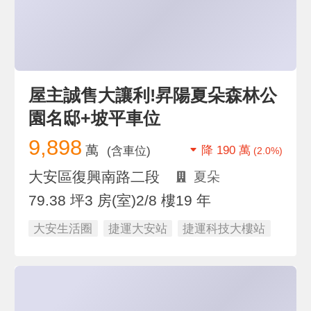
屋主誠售大讓利!昇陽夏朵森林公
園名邸+坡平車位
9,898
萬
降 190 萬
(含車位)
(2.0%)
大安區復興南路二段
夏朵
79.38 坪
3 房(室)
2/8 樓
19 年
大安生活圈
捷運大安站
捷運科技大樓站