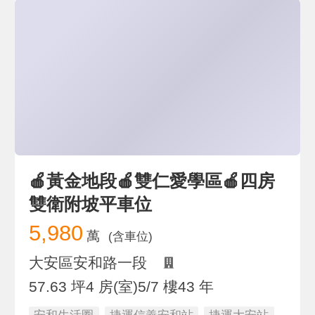
🍎黃金地段🍎雙仁愛學區🍎四房
雙衛附坡平車位
5,980
萬
(含車位)
大安區安和路一段
57.63 坪
4 房(室)
5/7 樓
43 年