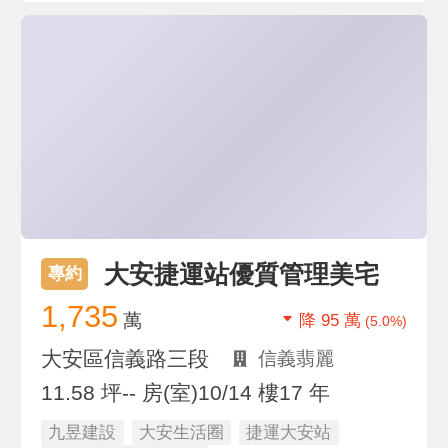
大安捷運站優質管理美宅
專約
1,735
萬
降 95 萬
(5.0%)
大安區信義路三段
信義翡麗
11.58 坪
-- 房(室)
10/14 樓
17 年
九昱建設
大安生活圈
捷運大安站