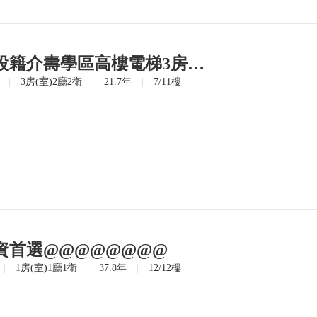
大搶手👍大降價！設籍介壽學區高樓電梯3房雙車位
|
3房(室)2廳2衛
|
21.7年
|
7/11樓
資首選@@@@@@@@
|
1房(室)1廳1衛
|
37.8年
|
12/12樓