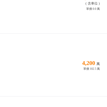
( 含車位 )
單價 0.0 萬
4,200
萬
單價 102.5 萬