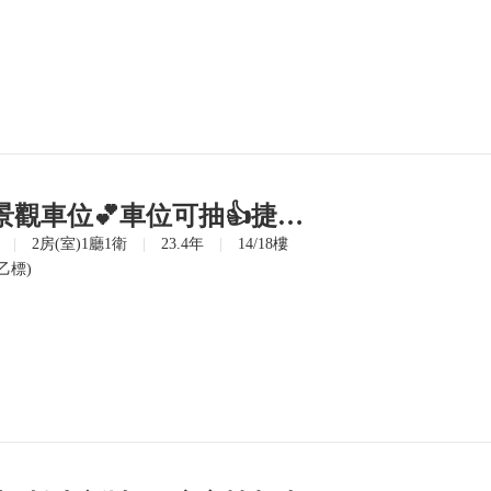
松山新城介壽高樓景觀車位💕車位可抽👍捷運小巨蛋
|
2房(室)1廳1衛
|
23.4年
|
14/18樓
乙標)