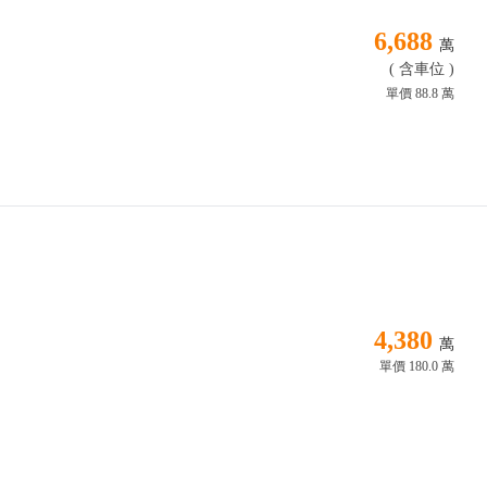
6,688
萬
( 含車位 )
單價 88.8 萬
4,380
萬
單價 180.0 萬