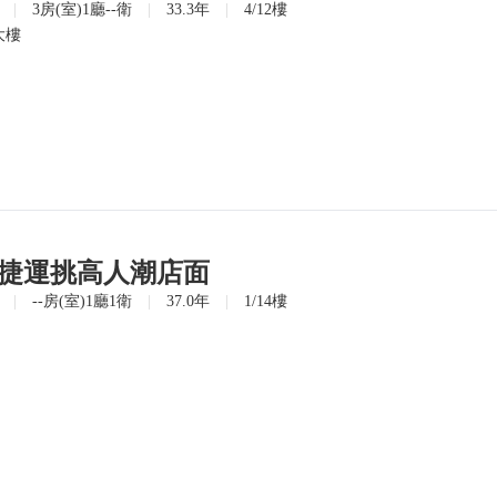
|
3房(室)1廳--衛
|
33.3年
|
4/12樓
大樓
民捷運挑高人潮店面
|
--房(室)1廳1衛
|
37.0年
|
1/14樓