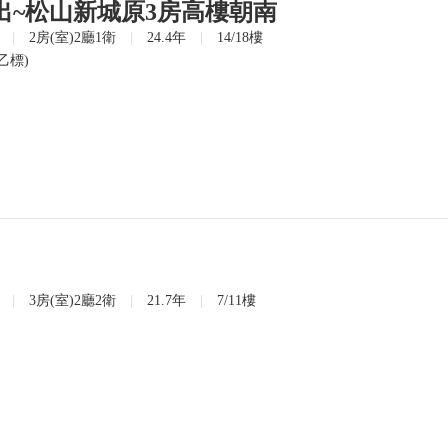
出~松山新城原3房高樓朝南
|
2房(室)2廳1衛
|
24.4年
|
14/18樓
乙標)
|
3房(室)2廳2衛
|
21.7年
|
7/11樓