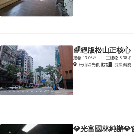
建物 13.06坪
|
主建物 8.38坪
松山區光復北路
雙星儷廈
💎光富國林純辦