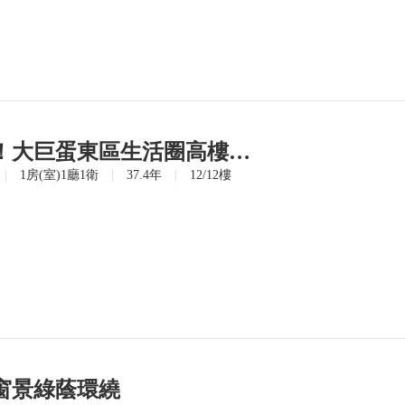
🌈絕版松山正核心！大巨蛋東區生活圈高樓景觀宅🌈
|
1房(室)1廳1衛
|
37.4年
|
12/12樓
窗景綠蔭環繞