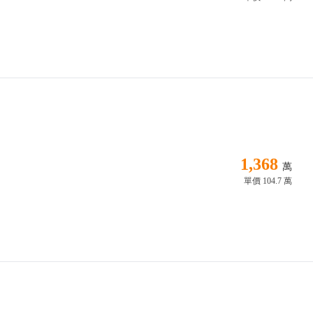
1,368
萬
單價 104.7 萬