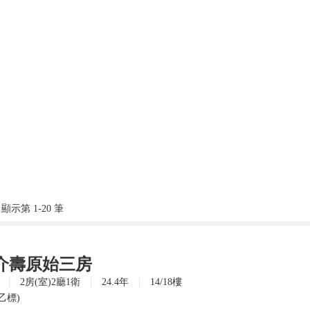
顯示第 1-20 筆
介壽原始三房
|
2房(室)2廳1衛
|
24.4年
|
14/18樓
乙標)