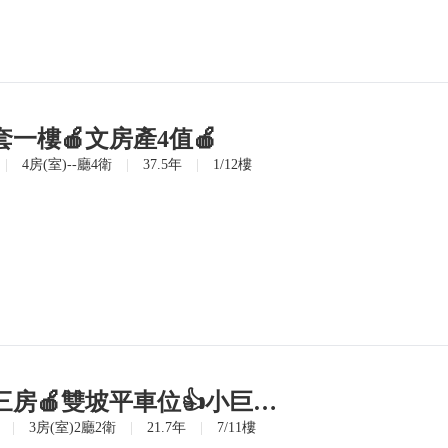
一樓🍎文房產4值🍎
|
4房(室)--廳4衛
|
37.5年
|
1/12樓
太子敦園高樓電梯三房🍎雙坡平車位👍小巨蛋捷運
|
3房(室)2廳2衛
|
21.7年
|
7/11樓