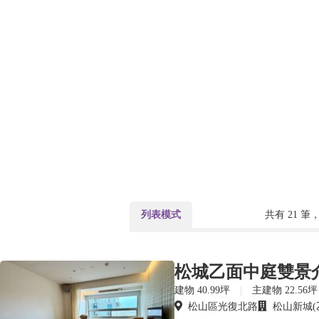
列表模式
共有
21
筆，
松城乙面中庭雙景
建物 40.99坪
|
主建物 22.56坪
松山區光復北路
松山新城(