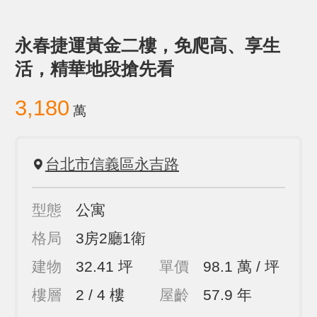
永春捷運黃金二樓，免爬高、享生
活，精華地段搶先看
3,180
萬
台北市信義區永吉路
型態
公寓
格局
3房2廳1衛
建物
32.41 坪
單價
98.1 萬 / 坪
樓層
2 / 4 樓
屋齡
57.9 年