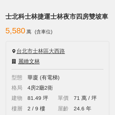
士北科士林捷運士林夜市四房雙坡車
5,580
萬
(含車位)
台北市士林區大西路
麗緻文林
型態
華廈
(有電梯)
格局
4房2廳2衛
建物
81.49 坪
單價
71 萬 / 坪
樓層
2 / 9 樓
屋齡
24.6 年