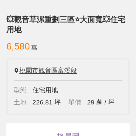
💥觀音草漯重劃三區⭐大面寬💥住宅
用地
6,580
萬
桃園市觀音區富溪段
型態
住宅用地
土地
226.81 坪
單價
29 萬 / 坪