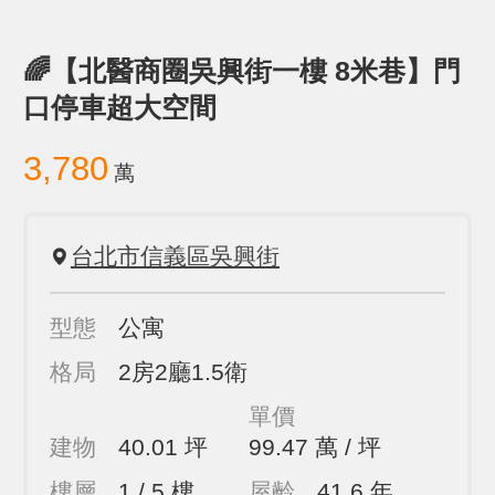
🌈【北醫商圈吳興街一樓 8米巷】門
口停車超大空間
3,780
萬
台北市信義區吳興街
型態
公寓
格局
2房2廳1.5衛
單價
建物
40.01 坪
99.47 萬 / 坪
樓層
1 / 5 樓
屋齡
41.6 年