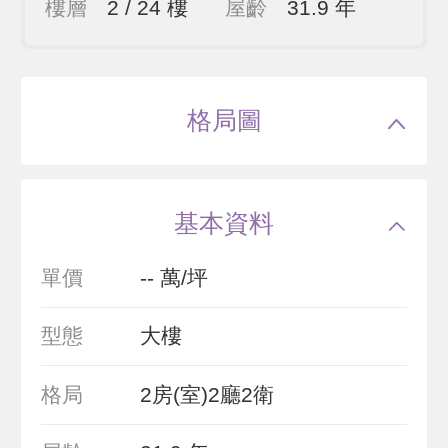
樓層
2 / 24 樓
屋齡
31.9 年
格局圖
基本資料
單價
-- 萬/坪
型態
大樓
格局
2房(室)2廳2衛