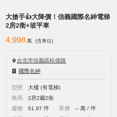
大搶手👍大降價！信義國際名紳電梯
2房2衛+坡平車
4,998
萬
(含車位)
台北市信義區松德路
國際名紳
型態
大樓
(有電梯)
格局
2房2廳2衛
建物
51.97 坪
單價
-- 萬 / 坪