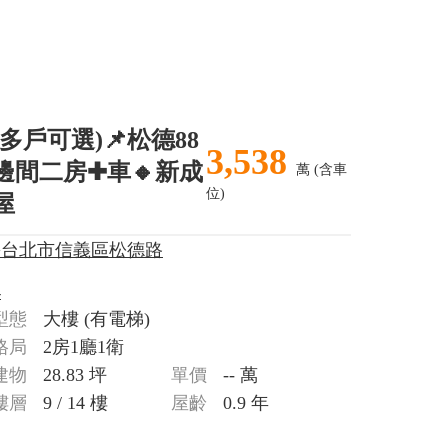
(多戶可選)📌松德88
3,538
邊間二房✚車🔸新成
萬 (含車
位)
屋
>台北市信義區松德路
-
型態
大樓
(有電梯)
格局
2房1廳1衛
建物
28.83 坪
單價
-- 萬
樓層
9 / 14 樓
屋齡
0.9 年