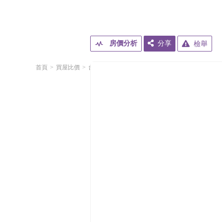
房價分析
分享
檢舉
首頁
買屋比價
台北市
信義區
松德路
(多戶可選)📌松德8