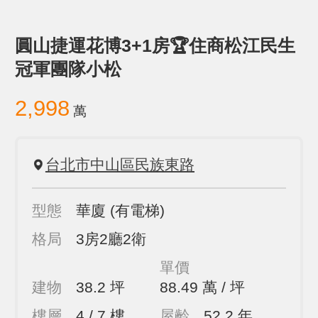
圓山捷運花博3+1房🏆住商松江民生
冠軍團隊小松
2,998
萬
台北市中山區民族東路
型態
華廈
(有電梯)
格局
3房2廳2衛
單價
建物
38.2 坪
88.49 萬 / 坪
樓層
4 / 7 樓
屋齡
52.2 年