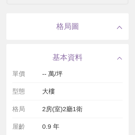
格局圖
基本資料
單價
-- 萬/坪
型態
大樓
格局
2房(室)2廳1衛
屋齡
0.9 年