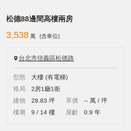
松德88邊間高樓兩房
3,538
萬
(含車位)
台北市信義區松德路
型態
大樓
(有電梯)
格局
2房1廳1衛
建物
28.83 坪
單價
-- 萬 / 坪
樓層
9 / 14 樓
屋齡
0.9 年