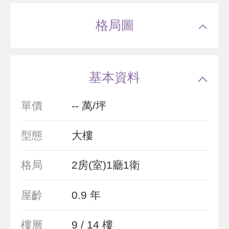
格局圖
基本資料
單價
-- 萬/坪
型態
大樓
格局
2房(室)1廳1衛
屋齡
0.9 年
樓層
9 / 14 樓