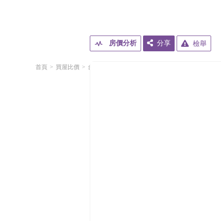
房價分析
分享
檢舉
首頁
買屋比價
台北市
中山區
吉林路
華固鼎苑
417華