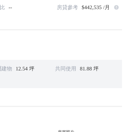
比
--
房貸參考
$442,535 /月
屬建物
12.54 坪
共同使用
81.88 坪