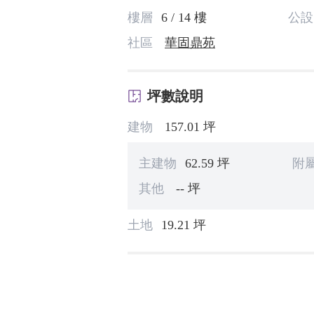
樓層
6 / 14 樓
公設
社區
華固鼎苑
坪數說明
建物
157.01 坪
主建物
62.59 坪
附
其他
-- 坪
土地
19.21 坪