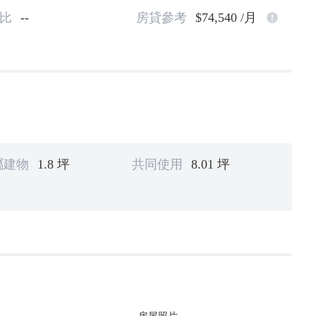
比
--
房貸參考
$74,540 /月
屬建物
1.8 坪
共同使用
8.01 坪