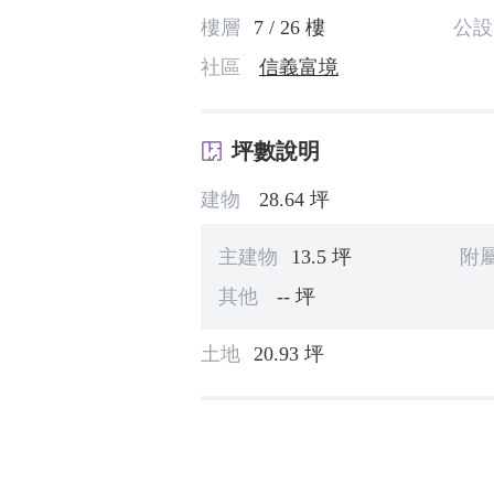
樓層
7 / 26 樓
公設
社區
信義富境
坪數說明
建物
28.64 坪
主建物
13.5 坪
附
其他
-- 坪
土地
20.93 坪