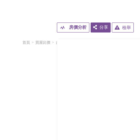
房價分析
分享
檢舉
首頁
買屋比價
台北市
文山區
萬芳路
信義富境
信義富境