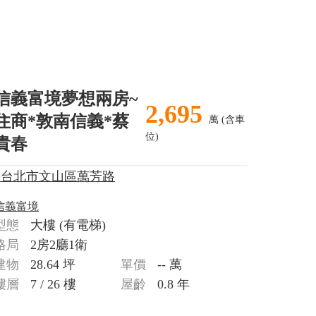
信義富境夢想兩房~
2,695
住商*敦南信義*蔡
萬 (含車
位)
貴春
>台北市文山區萬芳路
信義富境
型態
大樓
(有電梯)
格局
2房2廳1衛
建物
28.64 坪
單價
-- 萬
樓層
7 / 26 樓
屋齡
0.8 年