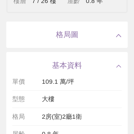
樓層
7 / 26 樓
屋齡
0.8 年
格局圖
基本資料
單價
109.1 萬/坪
型態
大樓
格局
2房(室)2廳1衛
屋齡
0.8 年