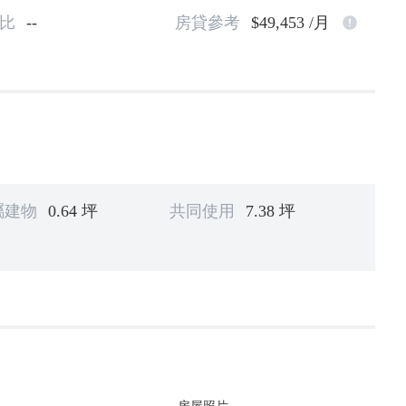
比
--
房貸參考
$49,453 /月
屬建物
0.64 坪
共同使用
7.38 坪