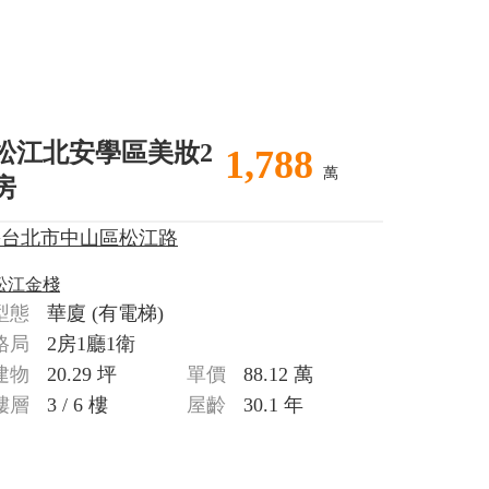
松江北安學區美妝2
1,788
萬
房
>台北市中山區松江路
松江金棧
型態
華廈
(有電梯)
格局
2房1廳1衛
建物
20.29 坪
單價
88.12 萬
樓層
3 / 6 樓
屋齡
30.1 年