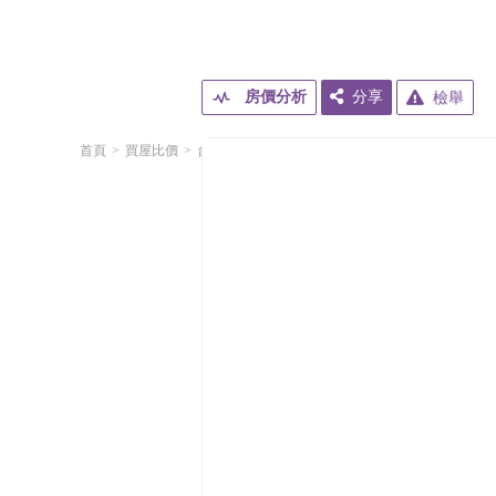
房價分析
分享
檢舉
首頁
買屋比價
台北市
中山區
松江路
松江金棧
松江北安