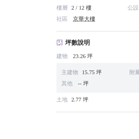
樓層
2 / 12 樓
公設
社區
京華大樓
坪數說明
建物
23.26 坪
主建物
15.75 坪
附
其他
-- 坪
土地
2.77 坪