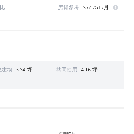
比
--
房貸參考
$57,751 /月
屬建物
3.34 坪
共同使用
4.16 坪