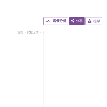
房價分析
分享
檢舉
首頁
買屋比價
台北市
中山區
民權東路二段
京華大樓