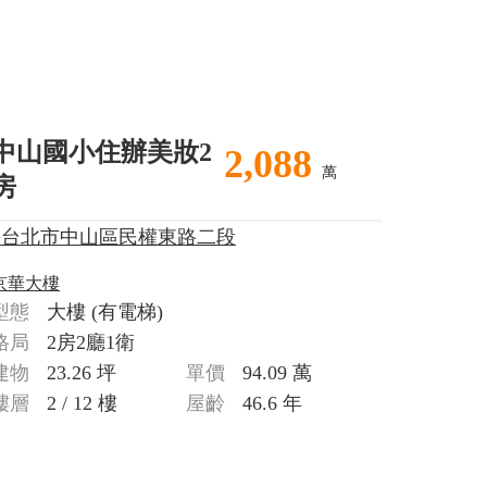
中山國小住辦美妝2
2,088
萬
房
>台北市中山區民權東路二段
京華大樓
型態
大樓
(有電梯)
格局
2房2廳1衛
建物
23.26 坪
單價
94.09 萬
樓層
2 / 12 樓
屋齡
46.6 年